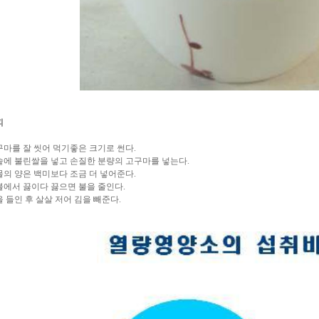
피
고구마를 잘 씻어 먹기좋은 크기로 썬다.
밥솥에 불린쌀을 넣고 손질한 분량의 고구마를 넣는다.
밥물의 양은 백미보다 조금 더 넣어준다.
센불에서 끓이다 끓으면 불을 줄인다.
뜸을 들인 후 살살 저어 김을 빼준다.