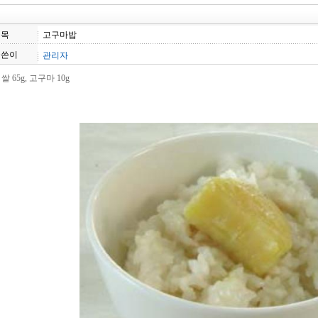
제목
고구마밥
글쓴이
관리자
 쌀 65g, 고구마 10g