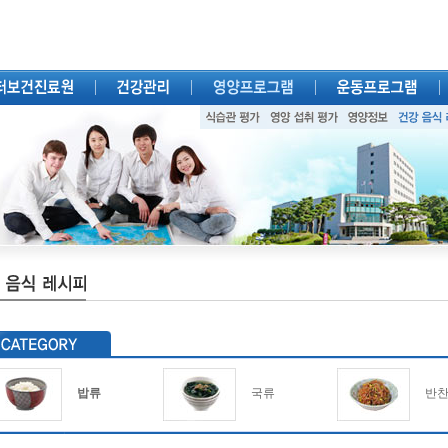
밥류
국류
반