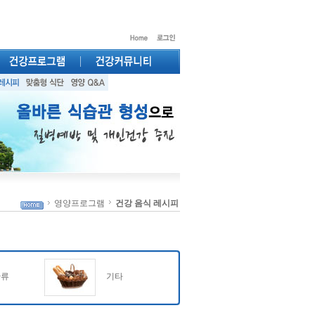
영양프로그램
건강 음식 레시피
찬류
기타