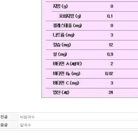
이전글
비빔국수
다음글
칼국수