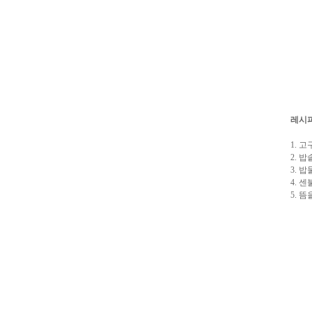
레시
1. 
2. 
3. 
4. 
5. 